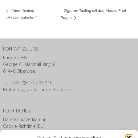
Zigarren-Tasting mit dem Hause Paul
Olifant Tasting
„Messeneuheiten”
Bugge
KONTAKT ZU UNS:
Rhode OHG
George-C.-Marshall-Ring 34
61440 Oberursel
Tel.: +49 (0)6171 / 25 310
Mail: info[a]tabak-carree-rhode.de
RECHTLICHES:
Datenschutzerklärung
Cookie-Richtlinie (EU)
Disclaimer
Cookie-Zustimmung verwalten