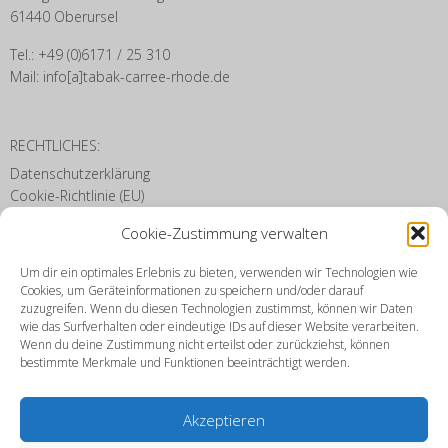
61440 Oberursel
Tel.: +49 (0)6171 / 25 310
Mail: info[a]tabak-carree-rhode.de
RECHTLICHES:
Datenschutzerklärung
Cookie-Richtlinie (EU)
Disclaimer
Cookie-Zustimmung verwalten
Impressum
Um dir ein optimales Erlebnis zu bieten, verwenden wir Technologien wie
Kontakt zum Camp King
Cookies, um Geräteinformationen zu speichern und/oder darauf
Kontakt zur City
zuzugreifen. Wenn du diesen Technologien zustimmst, können wir Daten
Kontakt zu Papier Friedrich
wie das Surfverhalten oder eindeutige IDs auf dieser Website verarbeiten.
Wenn du deine Zustimmung nicht erteilst oder zurückziehst, können
bestimmte Merkmale und Funktionen beeinträchtigt werden.
ARCHIV:
Akzeptieren
Archiv: