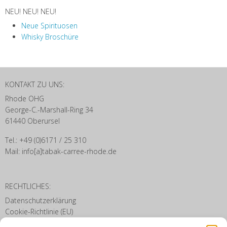
NEU! NEU! NEU!
Neue Spirituosen
Whisky Broschüre
KONTAKT ZU UNS:
Rhode OHG
George-C.-Marshall-Ring 34
61440 Oberursel
Tel.: +49 (0)6171 / 25 310
Mail: info[a]tabak-carree-rhode.de
RECHTLICHES:
Datenschutzerklärung
Cookie-Richtlinie (EU)
Disclaimer