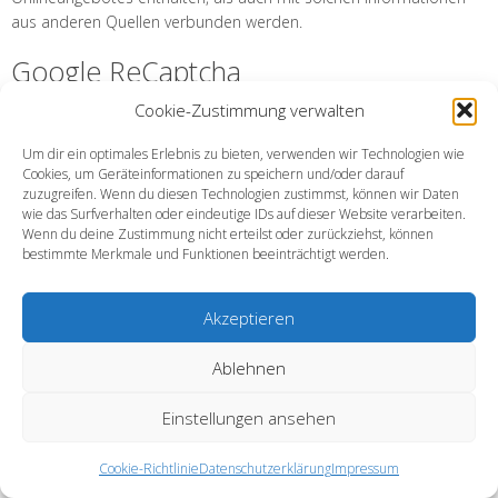
aus anderen Quellen verbunden werden.
Google ReCaptcha
Cookie-Zustimmung verwalten
Wir binden die Funktion zur Erkennung von Bots, z.B. bei Eingaben
in Onlineformularen („ReCaptcha“) des Anbieters Google LLC, 1600
Um dir ein optimales Erlebnis zu bieten, verwenden wir Technologien wie
Amphitheatre Parkway, Mountain View, CA 94043, USA, ein.
Cookies, um Geräteinformationen zu speichern und/oder darauf
Datenschutzerklärung:
https://www.google.com/policies/privacy/
,
zuzugreifen. Wenn du diesen Technologien zustimmst, können wir Daten
Opt-Out:
https://adssettings.google.com/authenticated
.
wie das Surfverhalten oder eindeutige IDs auf dieser Website verarbeiten.
Wenn du deine Zustimmung nicht erteilst oder zurückziehst, können
Google Maps
bestimmte Merkmale und Funktionen beeinträchtigt werden.
Wir binden die Landkarten des Dienstes “Google Maps” des
Akzeptieren
Anbieters Google LLC, 1600 Amphitheatre Parkway, Mountain
View, CA 94043, USA, ein. Zu den verarbeiteten Daten können
Ablehnen
insbesondere IP-Adressen und Standortdaten der Nutzer
gehören, die jedoch nicht ohne deren Einwilligung (im Regelfall im
Einstellungen ansehen
Rahmen der Einstellungen ihrer Mobilgeräte vollzogen), erhoben
werden. Die Daten können in den USA verarbeitet werden.
Cookie-Richtlinie
Datenschutzerklärung
Impressum
Datenschutzerklärung:
https://www.google.com/policies/privacy/
,
Opt-Out:
https://adssettings.google.com/authenticated
.