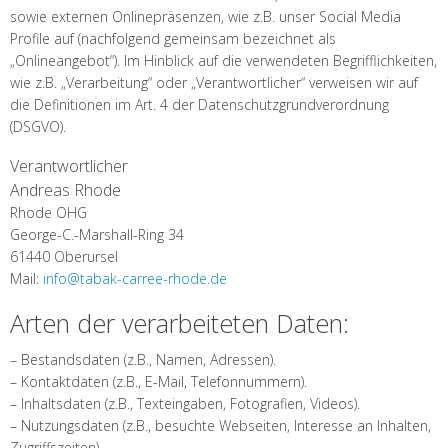
sowie externen Onlinepräsenzen, wie z.B. unser Social Media
Profile auf (nachfolgend gemeinsam bezeichnet als
„Onlineangebot“). Im Hinblick auf die verwendeten Begrifflichkeiten,
wie z.B. „Verarbeitung“ oder „Verantwortlicher“ verweisen wir auf
die Definitionen im Art. 4 der Datenschutzgrundverordnung
(DSGVO).
Verantwortlicher
Andreas Rhode
Rhode OHG
George-C.-Marshall-Ring 34
61440 Oberursel
Mail:
info@tabak-carree-rhode.de
Arten der verarbeiteten Daten:
– Bestandsdaten (z.B., Namen, Adressen).
– Kontaktdaten (z.B., E-Mail, Telefonnummern).
– Inhaltsdaten (z.B., Texteingaben, Fotografien, Videos).
– Nutzungsdaten (z.B., besuchte Webseiten, Interesse an Inhalten,
Zugriffszeiten).