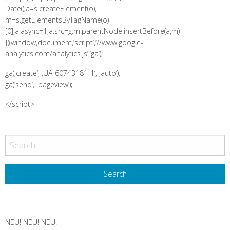
Date();a=s.createElement(o),
m=s.getElementsByTagName(o)
[0];a.async=1;a.src=g;m.parentNode.insertBefore(a,m)
})(window,document,’script‘,’//www.google-
analytics.com/analytics.js‘,’ga‘);
ga(‚create‘, ‚UA-60743181-1‘, ‚auto‘);
ga(’send‘, ‚pageview‘);
</script>
NEU! NEU! NEU!