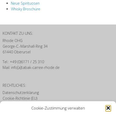
Neue Spirituosen
Whisky Broschüre
KONTAKT ZU UNS:
Rhode OHG
George-C.-Marshall-Ring 34
61440 Oberursel
Tel.: +49 (0)6171 / 25 310
Mail: info[a]tabak-carree-rhode.de
RECHTLICHES:
Datenschutzerklärung
Cookie-Richtlinie (EU)
Disclaimer
Cookie-Zustimmung verwalten
Impressum